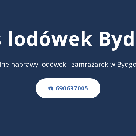
s lodówek Byd
lne naprawy lodówek i zamrażarek w Bydgo
☎️ 690637005